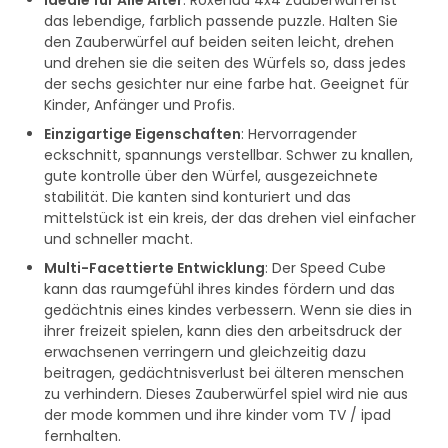
Ideale für Alle Alter
: Roxenda 4x4 Zauberwürfel ist
das lebendige, farblich passende puzzle. Halten Sie
den Zauberwürfel auf beiden seiten leicht, drehen
und drehen sie die seiten des Würfels so, dass jedes
der sechs gesichter nur eine farbe hat. Geeignet für
Kinder, Anfänger und Profis.
Einzigartige Eigenschaften
: Hervorragender
eckschnitt, spannungs verstellbar. Schwer zu knallen,
gute kontrolle über den Würfel, ausgezeichnete
stabilität. Die kanten sind konturiert und das
mittelstück ist ein kreis, der das drehen viel einfacher
und schneller macht.
Multi-Facettierte Entwicklung
: Der Speed Cube
kann das raumgefühl ihres kindes fördern und das
gedächtnis eines kindes verbessern. Wenn sie dies in
ihrer freizeit spielen, kann dies den arbeitsdruck der
erwachsenen verringern und gleichzeitig dazu
beitragen, gedächtnisverlust bei älteren menschen
zu verhindern. Dieses Zauberwürfel spiel wird nie aus
der mode kommen und ihre kinder vom TV / ipad
fernhalten.