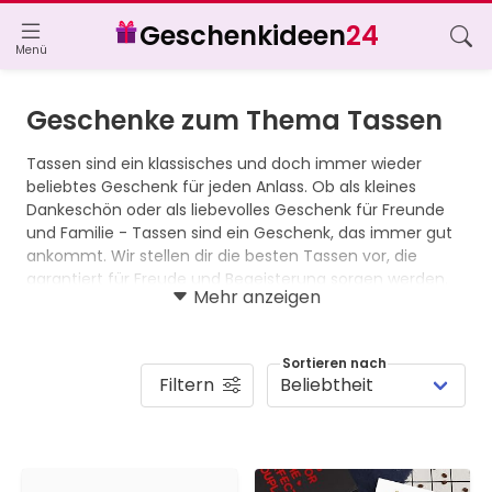
Geschenkideen
24
Menü
Geschenke zum Thema Tassen
Tassen sind ein klassisches und doch immer wieder 
beliebtes Geschenk für jeden Anlass. Ob als kleines 
Dankeschön oder als liebevolles Geschenk für Freunde 
und Familie - Tassen sind ein Geschenk, das immer gut 
ankommt. Wir stellen dir die besten Tassen vor, die 
garantiert für Freude und Begeisterung sorgen werden. 
Mehr anzeigen
Von originellen und lustigen Sprüche-Tassen über 
personalisierte Tassen bis hin zu eleganten und 
hochwertigen Kaffeetassen gibt es eine Vielzahl von 
Sortieren nach
Möglichkeiten, die jeden Geschmack und jedes Budget 
Filtern
abdecken. Lasse dich inspirieren und finde die perfekte 
Tasse als Geschenk für deine Liebsten.