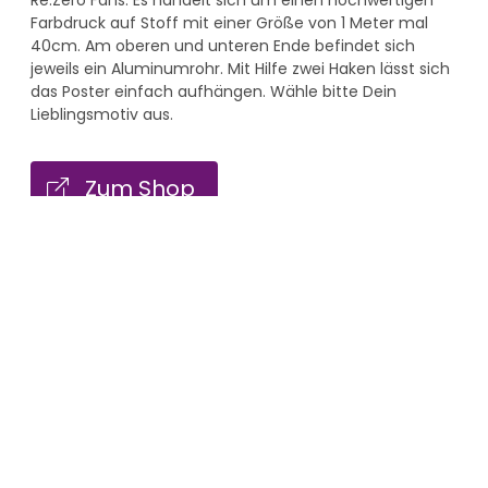
Re:Zero Fans. Es handelt sich um einen hochwertigen
Farbdruck auf Stoff mit einer Größe von 1 Meter mal
40cm. Am oberen und unteren Ende befindet sich
jeweils ein Aluminumrohr. Mit Hilfe zwei Haken lässt sich
das Poster einfach aufhängen. Wähle bitte Dein
Lieblingsmotiv aus.
Zum Shop
Social Media
Info
Twitter
Kontakt
Instagram
Impressum