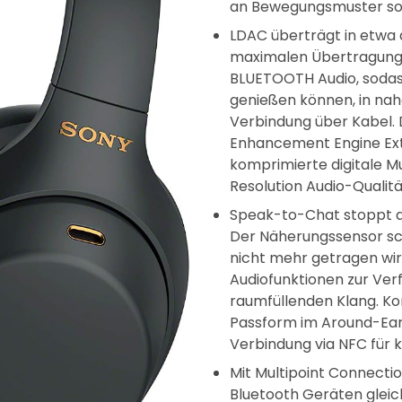
an Bewegungsmuster so
LDAC überträgt in etwa 
maximalen Übertragungs
BLUETOOTH Audio, sodass
genießen können, in nahe
Verbindung über Kabel. D
Enhancement Engine Ex
komprimierte digitale Mu
Resolution Audio-Qualitä
Speak-to-Chat stoppt a
Der Näherungssensor sch
nicht mehr getragen wird
Audiofunktionen zur Verf
raumfüllenden Klang. Ko
Passform im Around-Ear
Verbindung via NFC für 
Mit Multipoint Connectio
Bluetooth Geräten gleic