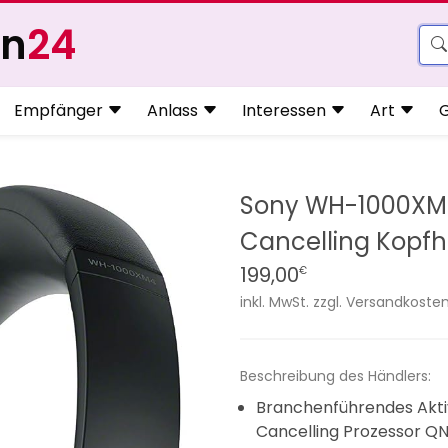
en
24
Empfänger
Anlass
Interessen
Art
Sony WH-1000XM4,
Cancelling Kopfh
199,00
€
inkl. MwSt. zzgl. Versandkoste
Beschreibung des Händlers:
Branchenführendes Aktiv
Cancelling Prozessor QN