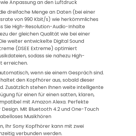
wie Anpassung an den Luftdruck
die dreifache Menge an Daten (bei einer
rate von 990 Kbit/s) wie herkömmliches
 Sie High-Resolution-Audio-Inhalte
zu der gleichen Qualität wie bei einer
ie weiter entwickelte Digital Sound
treme (DSEE Extreme) optimiert
sikdateien, sodass sie nahezu High-
t erreichen.
utomatisch, wenn sie einem Gespräch sind.
altet den Kopfhörer aus, sobald dieser
. Zusätzlich stehen Ihnen weite intelligente
ügung für einen für einen satten, klaren,
mpatibel mit Amazon Alexa. Perfekte
 Design. Mit Bluetooth 4.2 und One-Touch
kabelloses Musikhören
n, Ihr Sony Kopfhörer kann mit zwei
hzeitig verbunden werden.